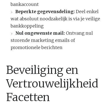
bankaccount
Beperkte gegevensdeling:
Deel enkel
wat absoluut noodzakelijk is via je veilige
bankkoppeling
Nul ongewenste mail:
Ontvang nul
storende marketing emails of
promotionele berichten
Beveiliging en
Vertrouwelijkheid
Facetten