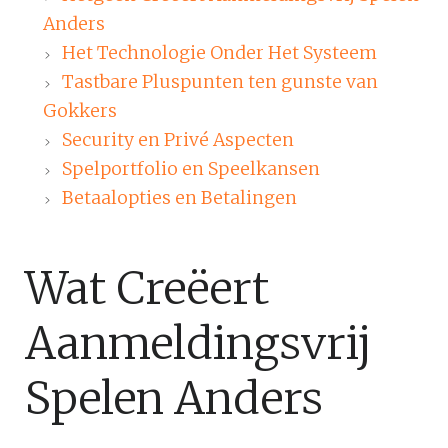
Anders
Het Technologie Onder Het Systeem
Tastbare Pluspunten ten gunste van
Gokkers
Security en Privé Aspecten
Spelportfolio en Speelkansen
Betaalopties en Betalingen
Wat Creëert
Aanmeldingsvrij
Spelen Anders