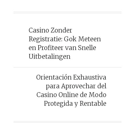
Casino Zonder
Registratie: Gok Meteen
en Profiteer van Snelle
Uitbetalingen
Orientación Exhaustiva
para Aprovechar del
Casino Online de Modo
Protegida y Rentable