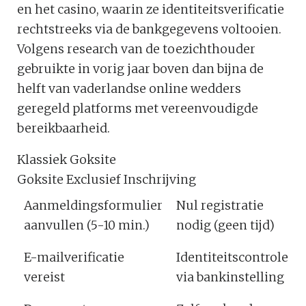
en het casino, waarin ze identiteitsverificatie
rechtstreeks via de bankgegevens voltooien.
Volgens research van de toezichthouder
gebruikte in vorig jaar boven dan bijna de
helft van vaderlandse online wedders
geregeld platforms met vereenvoudigde
bereikbaarheid.
Klassiek Goksite
Goksite Exclusief Inschrijving
Aanmeldingsformulier
Nul registratie
aanvullen (5-10 min.)
nodig (geen tijd)
E-mailverificatie
Identiteitscontrole
vereist
via bankinstelling