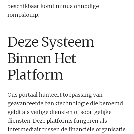
beschikbaar komt minus onnodige
rompslomp.
Deze Systeem
Binnen Het
Platform
Ons portaal hanteert toepassing van
geavanceerde banktechnologie die beroemd
geldt als veilige diensten of soortgelijke
diensten. Deze platforms fungeren als
intermediair tussen de financiële organisatie