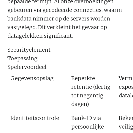
bepaalde termijn. Al onze overboekingen
gebeuren via gecodeerde connecties, waarin
bankdata nimmer op de servers worden
vastgelegd. Dit verkleint het gevaar op
datagelekken significant.
Securityelement
Toepassing
Spelervoordeel
Gegevensopslag
Beperkte
Verm
retentie (dertig
expo
tot negentig
data
dagen)
Identiteitscontrole
Bank-ID via
Beke
persoonlijke
veili