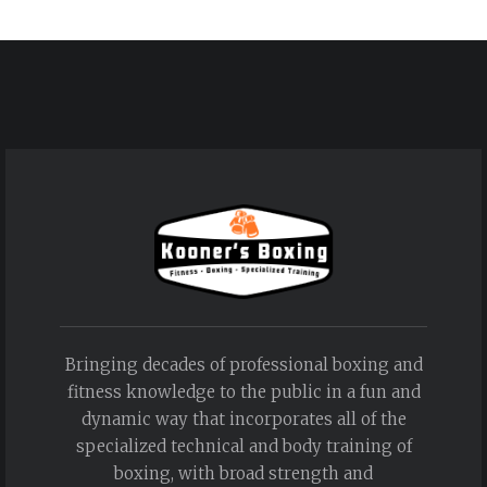
Bringing decades of professional boxing and
fitness knowledge to the public in a fun and
dynamic way that incorporates all of the
specialized technical and body training of
boxing, with broad strength and