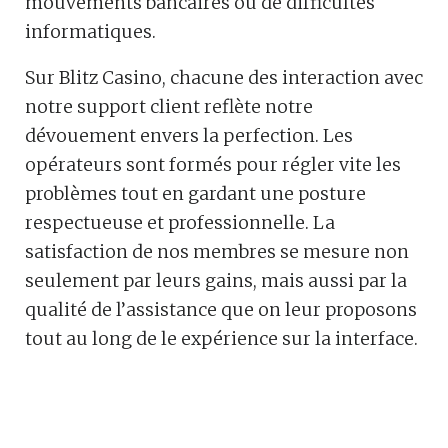
mouvements bancaires ou de difficultés
informatiques.
Sur Blitz Casino, chacune des interaction avec
notre support client reflète notre
dévouement envers la perfection. Les
opérateurs sont formés pour régler vite les
problèmes tout en gardant une posture
respectueuse et professionnelle. La
satisfaction de nos membres se mesure non
seulement par leurs gains, mais aussi par la
qualité de l’assistance que on leur proposons
tout au long de le expérience sur la interface.