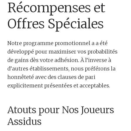
Récompenses et
Offres Spéciales
Notre programme promotionnel a a été
développé pour maximiser vos probabilités
de gains dès votre adhésion. À l’inverse à
d’autres établissements, nous préférons la
honnêteté avec des clauses de pari
explicitement présentées et acceptables.
Atouts pour Nos Joueurs
Assidus