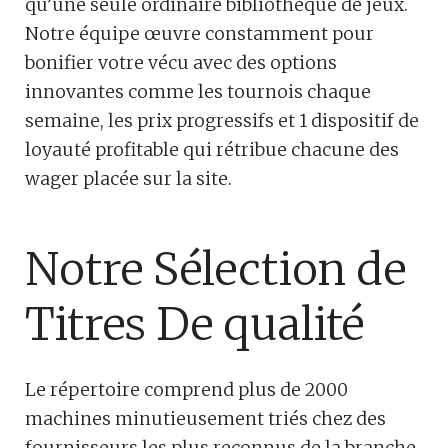
qu’une seule ordinaire bibliothèque de jeux.
Notre équipe œuvre constamment pour
bonifier votre vécu avec des options
innovantes comme les tournois chaque
semaine, les prix progressifs et 1 dispositif de
loyauté profitable qui rétribue chacune des
wager placée sur la site.
Notre Sélection de
Titres De qualité
Le répertoire comprend plus de 2000
machines minutieusement triés chez des