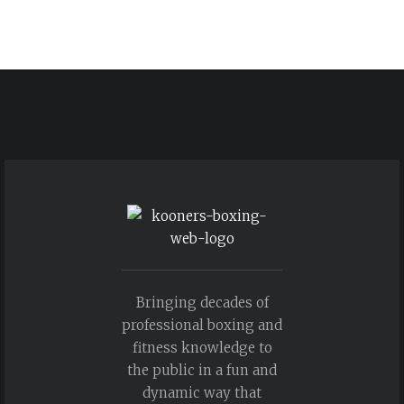
Bringing decades of
professional boxing and
fitness knowledge to
the public in a fun and
dynamic way that