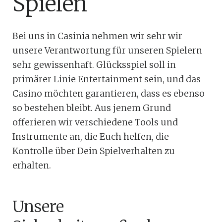
Spielen
Bei uns in Casinia nehmen wir sehr wir
unsere Verantwortung für unseren Spielern
sehr gewissenhaft. Glücksspiel soll in
primärer Linie Entertainment sein, und das
Casino möchten garantieren, dass es ebenso
so bestehen bleibt. Aus jenem Grund
offerieren wir verschiedene Tools und
Instrumente an, die Euch helfen, die
Kontrolle über Dein Spielverhalten zu
erhalten.
Unsere