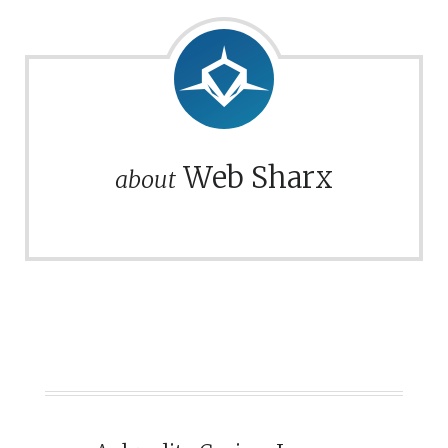
Web Sharx
about