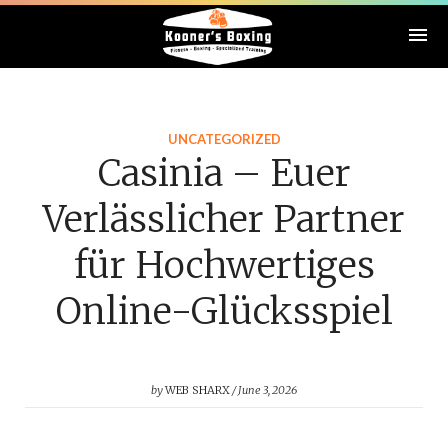
UNCATEGORIZED
Casinia – Euer
Verlässlicher Partner
für Hochwertiges
Online-Glücksspiel
by
WEB SHARX
June 3, 2026