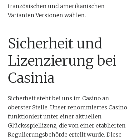
französischen und amerikanischen
Varianten Versionen wählen.
Sicherheit und
Lizenzierung bei
Casinia
Sicherheit steht bei uns im Casino an
oberster Stelle. Unser renommiertes Casino
funktioniert unter einer aktuellen
Glücksspiellizenz, die von einer etablierten
Regulierungsbehörde erteilt wurde. Diese