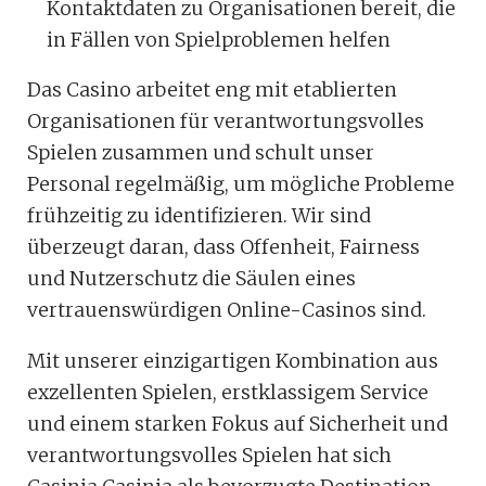
Kontaktdaten zu Organisationen bereit, die
in Fällen von Spielproblemen helfen
Das Casino arbeitet eng mit etablierten
Organisationen für verantwortungsvolles
Spielen zusammen und schult unser
Personal regelmäßig, um mögliche Probleme
frühzeitig zu identifizieren. Wir sind
überzeugt daran, dass Offenheit, Fairness
und Nutzerschutz die Säulen eines
vertrauenswürdigen Online-Casinos sind.
Mit unserer einzigartigen Kombination aus
exzellenten Spielen, erstklassigem Service
und einem starken Fokus auf Sicherheit und
verantwortungsvolles Spielen hat sich