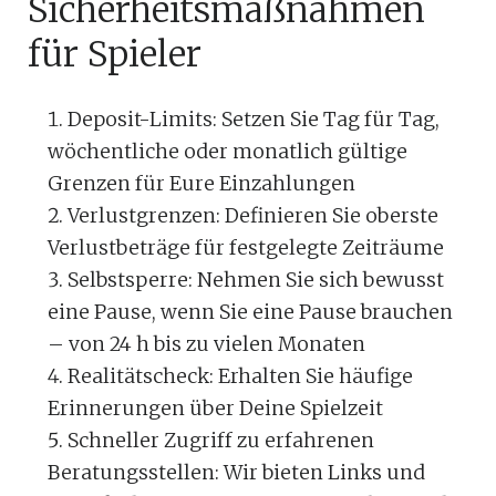
Sicherheitsmaßnahmen
für Spieler
Deposit-Limits: Setzen Sie Tag für Tag,
wöchentliche oder monatlich gültige
Grenzen für Eure Einzahlungen
Verlustgrenzen: Definieren Sie oberste
Verlustbeträge für festgelegte Zeiträume
Selbstsperre: Nehmen Sie sich bewusst
eine Pause, wenn Sie eine Pause brauchen
– von 24 h bis zu vielen Monaten
Realitätscheck: Erhalten Sie häufige
Erinnerungen über Deine Spielzeit
Schneller Zugriff zu erfahrenen
Beratungsstellen: Wir bieten Links und