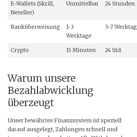
E-Wallets (Skrill,
Unmittelbar
24 Stunden
Neteller)
Banküberweisung
1-3
3-7 Werktag
Werktage
Crypto
15 Minuten
24 Std.
Warum unsere
Bezahlabwicklung
überzeugt
Unser bewährtes Finanzsystem ist speziell
darauf ausgelegt, Zahlungen schnell und