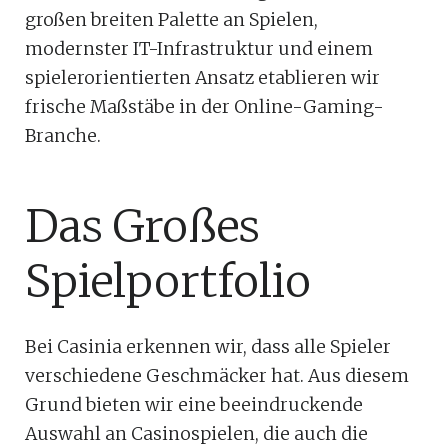
großen breiten Palette an Spielen,
modernster IT-Infrastruktur und einem
spielerorientierten Ansatz etablieren wir
frische Maßstäbe in der Online-Gaming-
Branche.
Das Großes
Spielportfolio
Bei Casinia erkennen wir, dass alle Spieler
verschiedene Geschmäcker hat. Aus diesem
Grund bieten wir eine beeindruckende
Auswahl an Casinospielen, die auch die