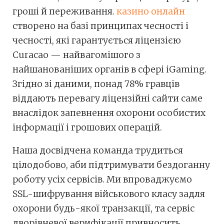
гроші й переживання.
казино онлайн
створено на базі принципах чесності і
чесності, які гарантується ліцензією
Curacao — найвагомішого з
найшанованіших органів в сфері iGaming.
Згідно зі даними, понад 78% гравців
віддають перевагу ліцензійні сайти саме
внаслідок запевнення охорони особистих
інформації і грошових операцій.
Наша досвідчена команда трудиться
цілодобово, аби підтримувати бездоганну
роботу усіх сервісів. Ми впроваджуємо
SSL-шифрування військового класу задля
охорони будь-якої транзакції, та сервіс
дворівневої верифікації привносить