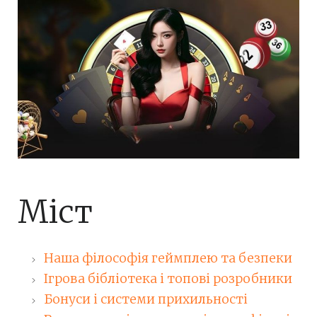
Міст
Наша філософія геймплею та безпеки
Ігрова бібліотека і топові розробники
Бонуси і системи прихильності