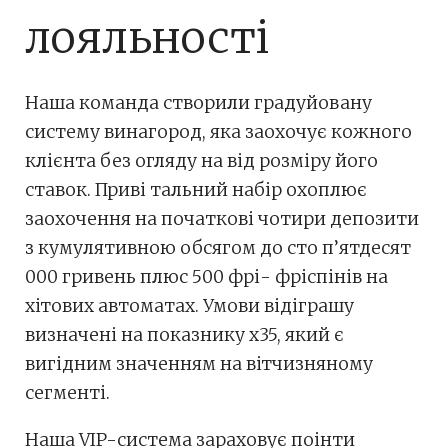
лояльності
Наша команда створили градуйовану
систему винагород, яка заохочує кожного
клієнта без огляду на від розміру його
ставок. Приві тальний набір охоплює
заохочення на початкові чотири депозити
з кумулятивною обсягом до сто п’ятдесят
000 гривень плюс 500 фрі- фріспінів на
хітових автоматах. Умови відіграшу
визначені на показнику x35, який є
вигідним значенням на вітчизняному
сегменті.
Наша VIP-система зараховує поінти