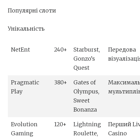
Популярні слоти
Унікальність
NetEnt
240+
Starburst,
Передова
Gonzo’s
візуалізаці
Quest
Pragmatic
380+
Gates of
Максималь
Play
Olympus,
мультиплі
Sweet
Bonanza
Evolution
120+
Lightning
Перший Li
Gaming
Roulette,
Casino