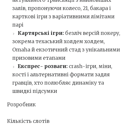
актуального трансляції з найновіших
залів, пропонуючи колесо, 21, бакара і
карткові ігри з варіативними лімітами
парі
Картярські ігри:
безліч версій покеру,
зокрема техаський холдем холдем,
Omaha й екзотичний стад з унікальними
призовими етапами
Експрес- розваги:
crash-ігри, міни,
кості і альтернативні формати задля
гравців, хто полюбляє динаміку та
швидкі підсумки
Розробник
Кількість слотів