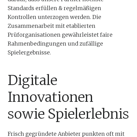
Standards erfüllen & regelmäßigen
Kontrollen unterzogen werden. Die
Zusammenarbeit mit etablierten
Prüforganisationen gewährleistet faire
Rahmenbedingungen und zufällige
Spielergebnisse.
Digitale
Innovationen
sowie Spielerlebnis
Frisch gegründete Anbieter punkten oft mit