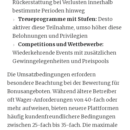
Rückerstattung bei Verlusten innerhalb
bestimmte Perioden hinweg
Treueprogramme mit Stufen:
Desto
aktiver diese Teilnahme, umso höher diese
Belohnungen und Privilegien
Competitions und Wettbewerbe:
Wiederkehrende Events mit zusätzlichen
Gewinngelegenheiten und Preispools
Die Umsatzbedingungen erfordern
besondere Beachtung bei der Bewertung für
Bonusangeboten. Während ältere Betreiber
oft Wager-Anforderungen von 40-fach oder
mehr aufweisen, bieten neuere Plattformen
häufig kundenfreundlichere Bedingungen
zwischen 25-fach bis 35-fach. Die maximale