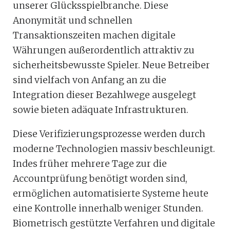
unserer Glücksspielbranche. Diese
Anonymität und schnellen
Transaktionszeiten machen digitale
Währungen außerordentlich attraktiv zu
sicherheitsbewusste Spieler. Neue Betreiber
sind vielfach von Anfang an zu die
Integration dieser Bezahlwege ausgelegt
sowie bieten adäquate Infrastrukturen.
Diese Verifizierungsprozesse werden durch
moderne Technologien massiv beschleunigt.
Indes früher mehrere Tage zur die
Accountprüfung benötigt worden sind,
ermöglichen automatisierte Systeme heute
eine Kontrolle innerhalb weniger Stunden.
Biometrisch gestützte Verfahren und digitale