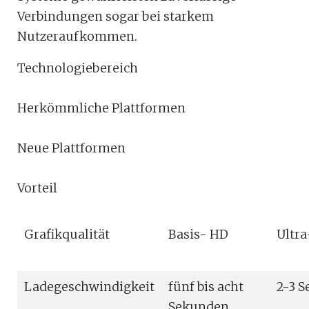
Verbindungen sogar bei starkem
Nutzeraufkommen.
Technologiebereich
Herkömmliche Plattformen
Neue Plattformen
Vorteil
Grafikqualität
Basis- HD
Ultr
Ladegeschwindigkeit
fünf bis acht
2-3 
Sekunden