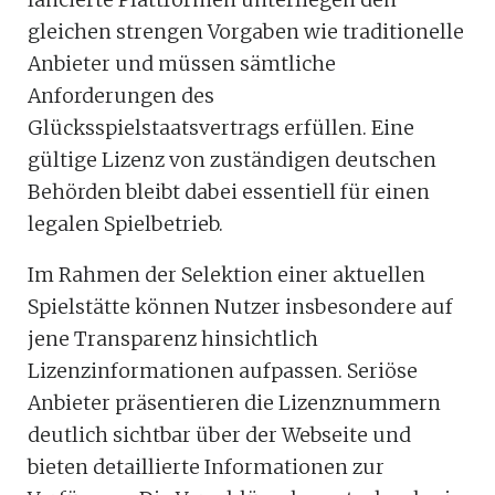
gleichen strengen Vorgaben wie traditionelle
Anbieter und müssen sämtliche
Anforderungen des
Glücksspielstaatsvertrags erfüllen. Eine
gültige Lizenz von zuständigen deutschen
Behörden bleibt dabei essentiell für einen
legalen Spielbetrieb.
Im Rahmen der Selektion einer aktuellen
Spielstätte können Nutzer insbesondere auf
jene Transparenz hinsichtlich
Lizenzinformationen aufpassen. Seriöse
Anbieter präsentieren die Lizenznummern
deutlich sichtbar über der Webseite und
bieten detaillierte Informationen zur