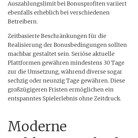
Auszahlungslimit bei Bonusprofiten variiert
ebenfalls erheblich bei verschiedenen
Betreibern.
Zeitbasierte Beschränkungen für die
Realisierung der Bonusbedingungen sollten
machbar gestaltet sein. Seriöse aktuelle
Plattformen gewähren mindestens 30 Tage
zur die Umsetzung, während diverse sogar
sechzig oder neunzig Tage gewähren. Diese
großzügigeren Fristen ermöglichen ein
entspanntes Spielerlebnis ohne Zeitdruck.
Moderne