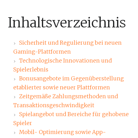
Inhaltsverzeichnis
Sicherheit und Regulierung bei neuen
Gaming-Plattformen
Technologische Innovationen und
Spielerlebnis
Bonusangebote im Gegenüberstellung
etablierter sowie neuer Plattformen
Zeitgemäße Zahlungsmethoden und
Transaktionsgeschwindigkeit
Spielangebot und Bereiche für gehobene
Spieler
Mobil- Optimierung sowie App-