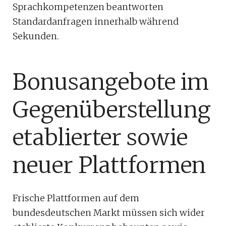
Sprachkompetenzen beantworten
Standardanfragen innerhalb während
Sekunden.
Bonusangebote im
Gegenüberstellung
etablierter sowie
neuer Plattformen
Frische Plattformen auf dem
bundesdeutschen Markt müssen sich wider