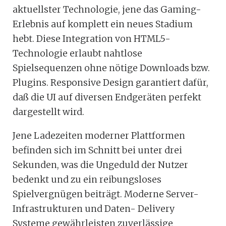
aktuellster Technologie, jene das Gaming-
Erlebnis auf komplett ein neues Stadium
hebt. Diese Integration von HTML5-
Technologie erlaubt nahtlose
Spielsequenzen ohne nötige Downloads bzw.
Plugins. Responsive Design garantiert dafür,
daß die UI auf diversen Endgeräten perfekt
dargestellt wird.
Jene Ladezeiten moderner Plattformen
befinden sich im Schnitt bei unter drei
Sekunden, was die Ungeduld der Nutzer
bedenkt und zu ein reibungsloses
Spielvergnügen beiträgt. Moderne Server-
Infrastrukturen und Daten- Delivery
Systeme gewährleisten zuverlässige