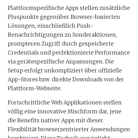
Plattformspezifische Apps stellen zusätzliche
Pluspunkte gegenüber Browser-basierten
Lösungen, einschließlich Push-
Benachrichtigungen zu Sonderaktionen,
prompteren Zugriff durch gespeicherte
Credentials und perfektionierte Performance
via gerätespezifische Anpassungen. Die
Setup erfolgt unkompliziert über offizielle
App-Stores bzw. direkte Downloads von der
Plattform-Webseite.
Fortschrittliche Web Applikationen stellen
völlig eine innovative Mischform dar, jene
die Benefits nativer Apps mit dieser
Flexibilität browserzentrierter Anwendungen