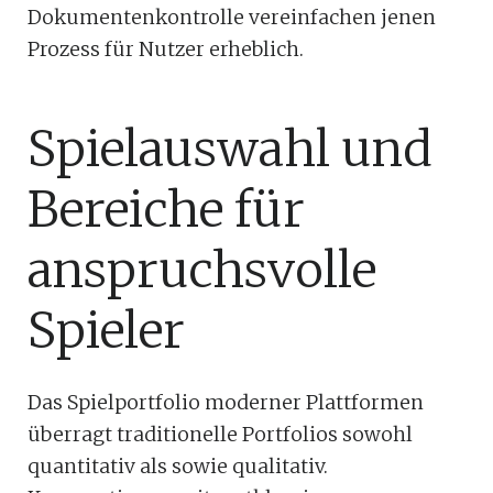
Dokumentenkontrolle vereinfachen jenen
Prozess für Nutzer erheblich.
Spielauswahl und
Bereiche für
anspruchsvolle
Spieler
Das Spielportfolio moderner Plattformen
überragt traditionelle Portfolios sowohl
quantitativ als sowie qualitativ.