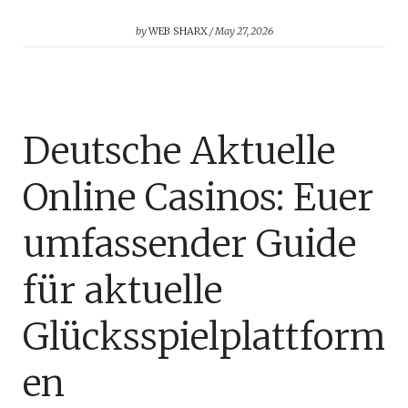
by
WEB SHARX
May 27, 2026
Deutsche Aktuelle
Online Casinos: Euer
umfassender Guide
für aktuelle
Glücksspielplattform
en