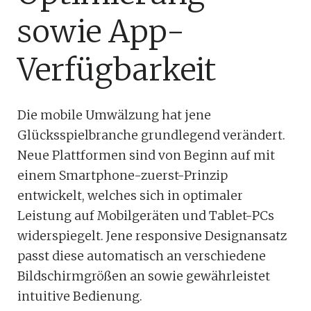
sowie App-
Verfügbarkeit
Die mobile Umwälzung hat jene
Glücksspielbranche grundlegend verändert.
Neue Plattformen sind von Beginn auf mit
einem Smartphone-zuerst-Prinzip
entwickelt, welches sich in optimaler
Leistung auf Mobilgeräten und Tablet-PCs
widerspiegelt. Jene responsive Designansatz
passt diese automatisch an verschiedene
Bildschirmgrößen an sowie gewährleistet
intuitive Bedienung.