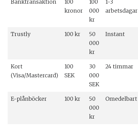
Banktransaktion
100
100
1-3
kronor
000
arbetsdagar
kr
Trustly
100 kr
50
Instant
000
kr
Kort
100
30
24 timmar
(Visa/Mastercard)
SEK
000
SEK
E-plånböcker
100 kr
50
Omedelbart
000
kr