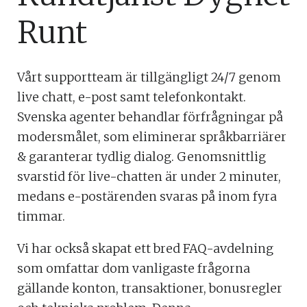
Runt
Vårt supportteam är tillgängligt 24/7 genom
live chatt, e-post samt telefonkontakt.
Svenska agenter behandlar förfrågningar på
modersmålet, som eliminerar språkbarriärer
& garanterar tydlig dialog. Genomsnittlig
svarstid för live-chatten är under 2 minuter,
medans e-postärenden svaras på inom fyra
timmar.
Vi har också skapat ett bred FAQ-avdelning
som omfattar dom vanligaste frågorna
gällande konton, transaktioner, bonusregler