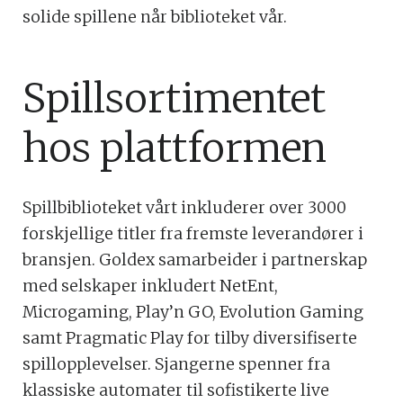
solide spillene når biblioteket vår.
Spillsortimentet
hos plattformen
Spillbiblioteket vårt inkluderer over 3000
forskjellige titler fra fremste leverandører i
bransjen. Goldex samarbeider i partnerskap
med selskaper inkludert NetEnt,
Microgaming, Play’n GO, Evolution Gaming
samt Pragmatic Play for tilby diversifiserte
spillopplevelser. Sjangerne spenner fra
klassiske automater til sofistikerte live