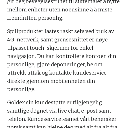
gir deg bevegelsesfrihet til siktemålet å bytte
mellom enheter uten noensinne å å miste
fremdriften personlig.
Spillprodukter lastes raskt selv ved bruk av
4G-nettverk, samt grensesnittet er nøye
tilpasset touch-skjermer for enkel
navigasjon. Du kan kontrollere kontoen din
personlige, gjøre deponeringer, be om
uttrekk uttak og kontakte kundeservice
direkte gjennom mobilenheten din
personlige.
Goldex sin kundestøtte er tilgjengelig
samtlige døgnet via live chat, e-post samt
telefon. Kundeserviceteamet vårt behersker
norsk samt kan hjelpe deg med alt fra alt fra