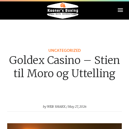
UNCATEGORIZED
Goldex Casino – Stien
til Moro og Uttelling
by
WEB SHARX
May 27, 2026