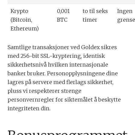
Krypto
0,001
to til seks
Ingen
(Bitcoin,
BTC
timer
grens
Ethereum)
Samtlige transaksjoner ved Goldex sikres
med 256-bit SSL-kryptering, identisk
sikkerhetsnivå hvilken internasjonale
banker bruker. Personopplysningene dine
lagres på servere med flerlags sikkerhet,
pluss vi respekterer strenge
personvernregler for siktemålet å beskytte
integriteten din.