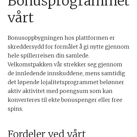
Bonusprogrammet
vårt
Bonusoppbygningen hos plattformen er
skreddersydd for formålet å gi nytte gjennom
hele spillerreisen din samlede.
Velkomstpakken vår strekker seg gjennom
de innledende innskuddene, mens samtidig
det løpende lojalitetsprogrammet belønner
aktiv aktivitet med poengsum som kan
konverteres til ekte bonuspenger eller free
spins.
Fordeler ved vårt