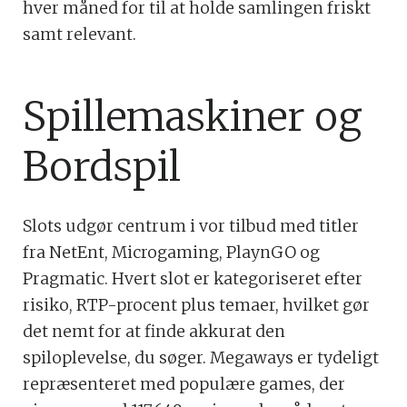
hver måned for til at holde samlingen friskt
samt relevant.
Spillemaskiner og
Bordspil
Slots udgør centrum i vor tilbud med titler
fra NetEnt, Microgaming, PlaynGO og
Pragmatic. Hvert slot er kategoriseret efter
risiko, RTP-procent plus temaer, hvilket gør
det nemt for at finde akkurat den
spiloplevelse, du søger. Megaways er tydeligt
repræsenteret med populære games, der