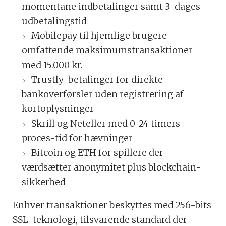
momentane indbetalinger samt 3-dages
udbetalingstid
Mobilepay til hjemlige brugere
omfattende maksimumstransaktioner
med 15.000 kr.
Trustly-betalinger for direkte
bankoverførsler uden registrering af
kortoplysninger
Skrill og Neteller med 0-24 timers
proces-tid for hævninger
Bitcoin og ETH for spillere der
værdsætter anonymitet plus blockchain-
sikkerhed
Enhver transaktioner beskyttes med 256-bits
SSL-teknologi, tilsvarende standard der