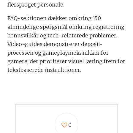
flersproget personale.
FAQ-sektionen dækker omkring 150
almindelige spørgsmål omkring registrering,
bonusvilkår og tech-relaterede problemer.
Video-guides demonstrerer deposit-
processen og gameplaymekanikker for
gamere, der prioriterer visuel læring frem for
tekstbaserede instruktioner.
0