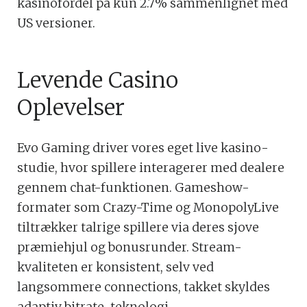
kasinofordel på kun 2.7% sammenlignet med
US versioner.
Levende Casino
Oplevelser
Evo Gaming driver vores eget live kasino-
studie, hvor spillere interagerer med dealere
gennem chat-funktionen. Gameshow-
formater som Crazy-Time og MonopolyLive
tiltrækker talrige spillere via deres sjove
præmiehjul og bonusrunder. Stream-
kvaliteten er konsistent, selv ved
langsommere connections, takket skyldes
adaptiv bitrate-teknologi.