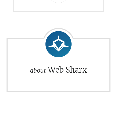
Web Sharx
about