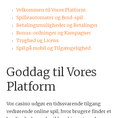
Velkommen til Vores Platform
Spilleautomater og Bord-spil
Betalingsmuligheder og Betalinger
Bonus-ordninger og Kampagner
Tryghed og Licens
Spil på mobil og Tilgængelighed
Goddag til Vores
Platform
Vor casino udgør en tidssvarende tilgang
vedrørende online spil, hvor brugere finder et