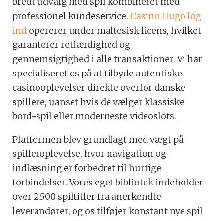
bredt udvalg med spil kombineret med
professionel kundeservice.
Casino Hugo log
ind
opererer under maltesisk licens, hvilket
garanterer retfærdighed og
gennemsigtighed i alle transaktioner. Vi har
specialiseret os på at tilbyde autentiske
casinooplevelser direkte overfor danske
spillere, uanset hvis de vælger klassiske
bord-spil eller moderneste videoslots.
Platformen blev grundlagt med vægt på
spilleroplevelse, hvor navigation og
indlæsning er forbedret til hurtige
forbindelser. Vores eget bibliotek indeholder
over 2.500 spiltitler fra anerkendte
leverandører, og os tilføjer konstant nye spil