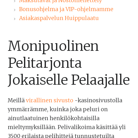
Maksutavat ja Nostomenettely
Bonusohjelma ja VIP-ohjelmamme
Asiakaspalvelun Huippulaatu
Monipuolinen
Pelitarjonta
Jokaiselle Pelaajalle
Meillä
virallinen sivusto
-kasinosivustolla
ymmärrämme, kuinka joka peluri on
ainutlaatuinen henkilökohtaisilla
mieltymyksillään. Pelivalikoima käsittää yli
3500 erilaista pelihittejä tunnustetuilta