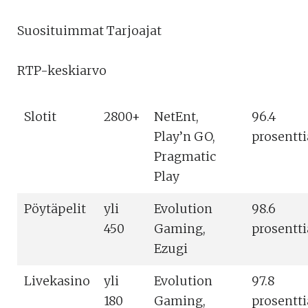
Suosituimmat Tarjoajat
RTP-keskiarvo
Slotit
2800+
NetEnt,
96.4
Play’n GO,
prosentti
Pragmatic
Play
Pöytäpelit
yli
Evolution
98.6
450
Gaming,
prosentti
Ezugi
Livekasino
yli
Evolution
97.8
180
Gaming,
prosentti