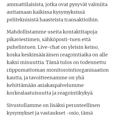
ammattilaisista, jotka ovat pysyvät valmiita
auttamaan kaikissa kysymyksissä
peliteknisistä haasteista transaktioihin.
Mahdollistamme useita kontaktitapoja:
pikaviestimen, sähköposti-tuen että
puhelintuen. Live-chat on yleisin keino,
koska keskimääräinen reagointiaika on alle
kaksi minuuttia. Tämä tulos on todennettu
riippumattoman monitorointiorganisaation
kautta, ja tavoitteenamme on yhä
kehittämään asiakaspalvelumme
korkealaatuisuutta ja reagointikykyä.
Sivustollamme on lisäksi perusteellinen
kysymykset ja vastaukset -osio, tämä