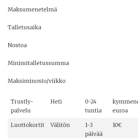
Maksumenetelmä
Talletusaika
Nostoa
Minimitalletussumma
Maksiminosto/viikko
Trustly-
Heti
0-24
kymmen
palvelu
tuntia
euroa
Luottokortit
Välitön
1-3
10€
päivää