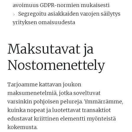
avoimuus GDPR-normien mukaisesti
Segregoitu asiakkaiden varojen säilytys
yrityksen omaisuudesta
Maksutavat ja
Nostomenettely
Tarjoamme kattavan joukon
maksumenetelmiä, jotka soveltuvat
varsinkin pohjoisen pelureja. Ymmärrämme,
kuinka nopeat ja luotettavat transaktiot
edustavat kriittinen elementti myönteistä
kokemusta.