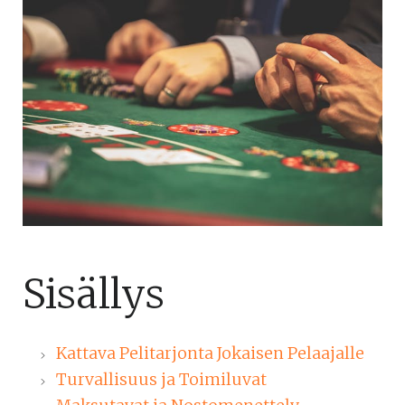
Sisällys
Kattava Pelitarjonta Jokaisen Pelaajalle
Turvallisuus ja Toimiluvat