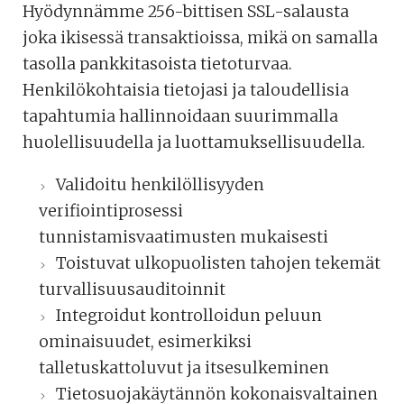
Hyödynnämme 256-bittisen SSL-salausta
joka ikisessä transaktioissa, mikä on samalla
tasolla pankkitasoista tietoturvaa.
Henkilökohtaisia tietojasi ja taloudellisia
tapahtumia hallinnoidaan suurimmalla
huolellisuudella ja luottamuksellisuudella.
Validoitu henkilöllisyyden
verifiointiprosessi
tunnistamisvaatimusten mukaisesti
Toistuvat ulkopuolisten tahojen tekemät
turvallisuusauditoinnit
Integroidut kontrolloidun peluun
ominaisuudet, esimerkiksi
talletuskattoluvut ja itsesulkeminen
Tietosuojakäytännön kokonaisvaltainen