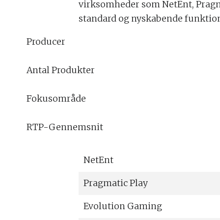
virksomheder som NetEnt, Pragmat
standard og nyskabende funktione
Producer
Antal Produkter
Fokusområde
RTP-Gennemsnit
NetEnt
Pragmatic Play
Evolution Gaming