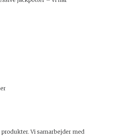
ssive jackpotter – vi har
der
e produkter. Vi samarbejder med