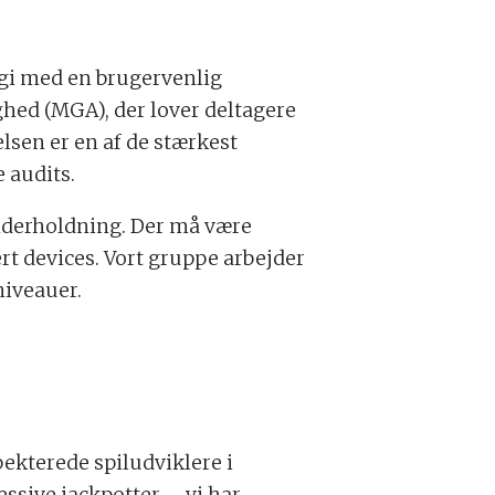
logi med en brugervenlig
ghed (MGA), der lover deltagere
sen er en af de stærkest
 audits.
underholdning. Der må være
rt devices. Vort gruppe arbejder
niveauer.
pekterede spiludviklere i