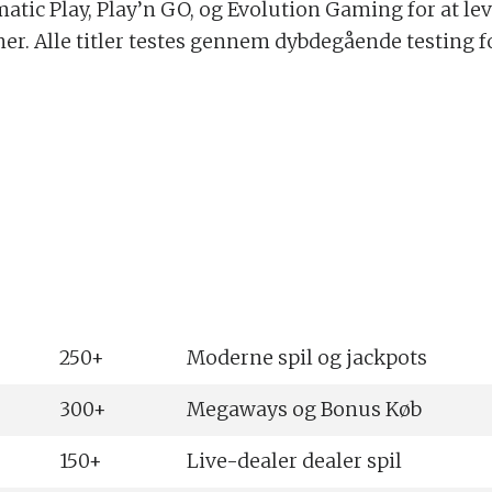
ic Play, Play’n GO, og Evolution Gaming for at lev
r. Alle titler testes gennem dybdegående testing fo
250+
Moderne spil og jackpots
300+
Megaways og Bonus Køb
150+
Live-dealer dealer spil