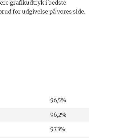
ere grafikudtryk i bedste
rud for udgivelse på vores side.
96,5%
96,2%
97.3%