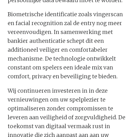
persoonlijke data bewaard moet te worden.
Biometrische identificatie zoals vingerscan
en facial recognition zal de entry nog meer
vereenvoudigen. In samenwerking met
bankier authenticatie schept dit een
additioneel veiliger en comfortabeler
mechanisme. De technologie ontwikkelt
constant om spelers een ideale mix van
comfort, privacy en beveiliging te bieden.
Wij continueren investeren in in deze
vernieuwingen om uw spelplezier te
optimaliseren zonder compromissen te
leveren aan veiligheid of zorgvuldigheid. De
toekomst van digitaal vermaak rust in
innovatie die zich aanpast aan aan uw