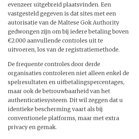
evenzeer uitgebreid plaatsvinden. Een
vastgesteld gegeven is dat sites met een
autorisatie van de Maltese Gok Authority
gedwongen zijn om bij iedere betaling boven
€2.000 aanvullende controles uit te
uitvoeren, los van de registratiemethode.
De frequente controles door derde
organisaties controleren niet alleen enkel de
spelresultaten en uitbetalingspercentages,
maar ook de betrouwbaarheid van het
authenticatiesysteem. Dit wil zeggen dat u
identieke bescherming vaart als bij
conventionele platforms, maar met extra
privacy en gemak.