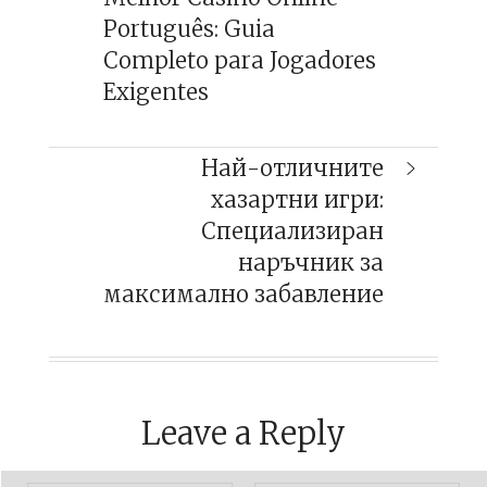
Bringing decades of professional boxing and
Português: Guia
fitness knowledge to the public in a fun and
Completo para Jogadores
dynamic way that incorporates all of the
specialized technical and body training of
Exigentes
boxing, with broad strength and
cardiovascular workouts.
Най-отличните
хазартни игри:
Специализиран
наръчник за
максимално забавление
Leave a Reply
COPYRIGHT © 2020 KOONER'S BOXING. DESIGNED BY
WEB SHARX