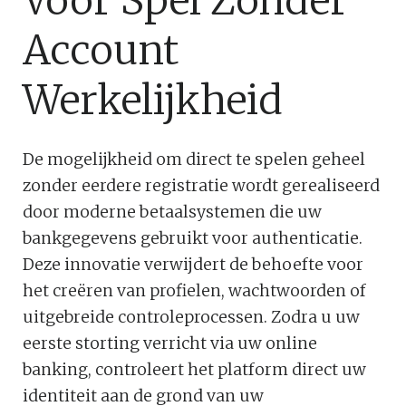
Voor Spel Zonder
Account
Werkelijkheid
De mogelijkheid om direct te spelen geheel
zonder eerdere registratie wordt gerealiseerd
door moderne betaalsystemen die uw
bankgegevens gebruikt voor authenticatie.
Deze innovatie verwijdert de behoefte voor
het creëren van profielen, wachtwoorden of
uitgebreide controleprocessen. Zodra u uw
eerste storting verricht via uw online
banking, controleert het platform direct uw
identiteit aan de grond van uw