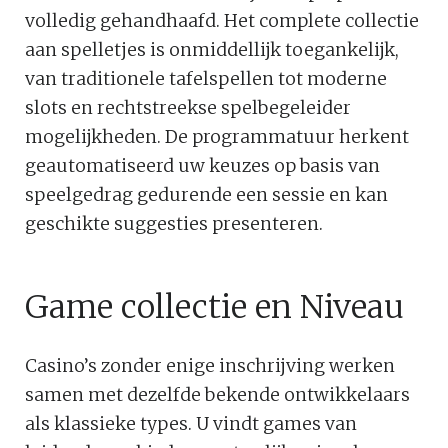
volledig gehandhaafd. Het complete collectie
aan spelletjes is onmiddellijk toegankelijk,
van traditionele tafelspellen tot moderne
slots en rechtstreekse spelbegeleider
mogelijkheden. De programmatuur herkent
geautomatiseerd uw keuzes op basis van
speelgedrag gedurende een sessie en kan
geschikte suggesties presenteren.
Game collectie en Niveau
Casino’s zonder enige inschrijving werken
samen met dezelfde bekende ontwikkelaars
als klassieke types. U vindt games van