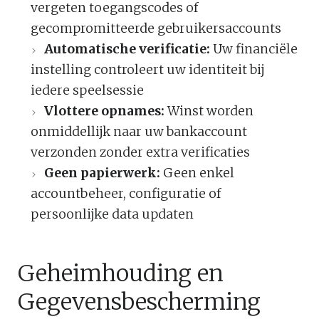
vergeten toegangscodes of
gecompromitteerde gebruikersaccounts
Automatische verificatie:
Uw financiële
instelling controleert uw identiteit bij
iedere speelsessie
Vlottere opnames:
Winst worden
onmiddellijk naar uw bankaccount
verzonden zonder extra verificaties
Geen papierwerk:
Geen enkel
accountbeheer, configuratie of
persoonlijke data updaten
Geheimhouding en
Gegevensbescherming