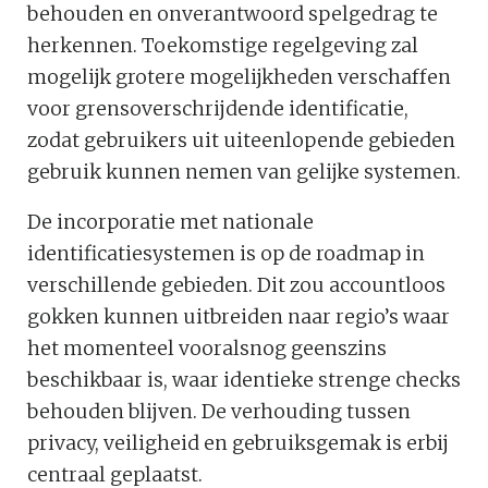
behouden en onverantwoord spelgedrag te
herkennen. Toekomstige regelgeving zal
mogelijk grotere mogelijkheden verschaffen
voor grensoverschrijdende identificatie,
zodat gebruikers uit uiteenlopende gebieden
gebruik kunnen nemen van gelijke systemen.
De incorporatie met nationale
identificatiesystemen is op de roadmap in
verschillende gebieden. Dit zou accountloos
gokken kunnen uitbreiden naar regio’s waar
het momenteel vooralsnog geenszins
beschikbaar is, waar identieke strenge checks
behouden blijven. De verhouding tussen
privacy, veiligheid en gebruiksgemak is erbij
centraal geplaatst.