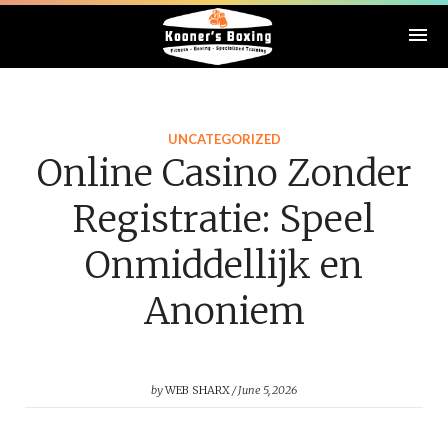
UNCATEGORIZED
Online Casino Zonder
Registratie: Speel
Onmiddellijk en
Anoniem
by
WEB SHARX
June 5, 2026