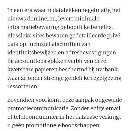
In een era waarin datalekken regelmatig het
nieuws domineren, levert minimale
informatiebewaring behoorlijke benefits.
Klassieke sites bewaren gedetailleerde privé
data op, inclusief afschriften van
identiteitsbewijzen en adresbevestigingen.
Bij accountloos gokken verblijven deze
kwetsbare papieren beschermd bij uw bank,
waar ze onder strenge geldelijke regelgeving
ressorteren.
Bovendien voorkomt deze aanpak ongewilde
promotiecommunicatie. Zonder enige email
of telefoonnummer in het database verkrijgt
u géén promotionele boodschappen,