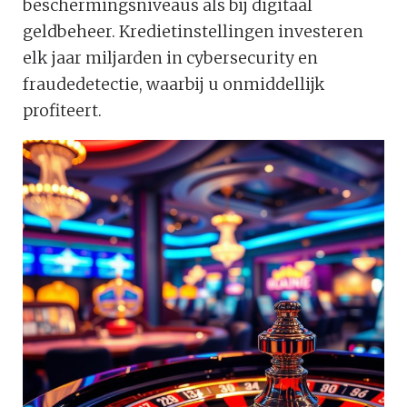
beschermingsniveaus als bij digitaal
geldbeheer. Kredietinstellingen investeren
elk jaar miljarden in cybersecurity en
fraudedetectie, waarbij u onmiddellijk
profiteert.