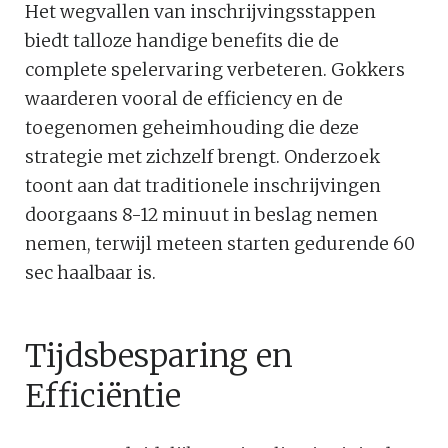
Het wegvallen van inschrijvingsstappen
biedt talloze handige benefits die de
complete spelervaring verbeteren. Gokkers
waarderen vooral de efficiency en de
toegenomen geheimhouding die deze
strategie met zichzelf brengt. Onderzoek
toont aan dat traditionele inschrijvingen
doorgaans 8-12 minuut in beslag nemen
nemen, terwijl meteen starten gedurende 60
sec haalbaar is.
Tijdsbesparing en
Efficiëntie