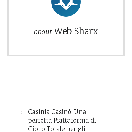
Web Sharx
about
Casinia Casinò: Una
perfetta Piattaforma di
Gioco Totale per gli