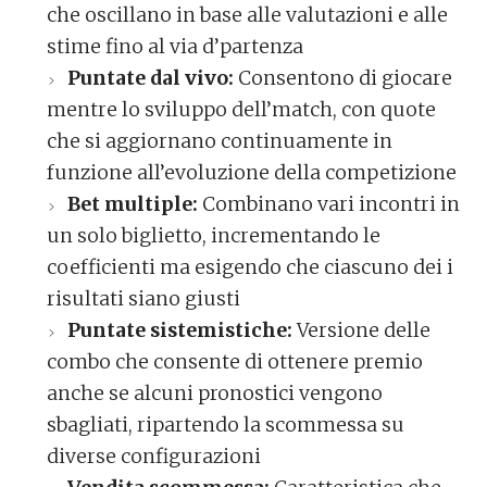
che oscillano in base alle valutazioni e alle
stime fino al via d’partenza
Puntate dal vivo:
Consentono di giocare
mentre lo sviluppo dell’match, con quote
che si aggiornano continuamente in
funzione all’evoluzione della competizione
Bet multiple:
Combinano vari incontri in
un solo biglietto, incrementando le
coefficienti ma esigendo che ciascuno dei i
risultati siano giusti
Puntate sistemistiche:
Versione delle
combo che consente di ottenere premio
anche se alcuni pronostici vengono
sbagliati, ripartendo la scommessa su
diverse configurazioni