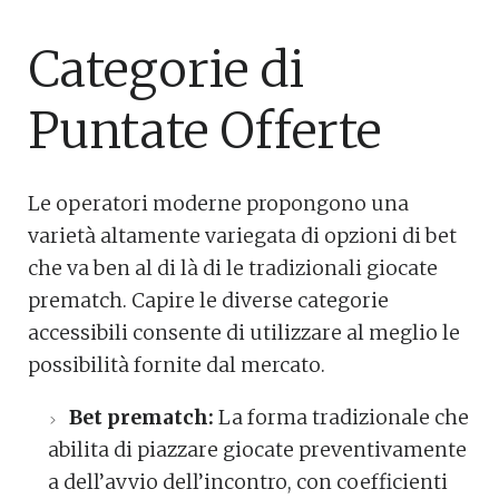
Categorie di
Puntate Offerte
Le operatori moderne propongono una
varietà altamente variegata di opzioni di bet
che va ben al di là di le tradizionali giocate
prematch. Capire le diverse categorie
accessibili consente di utilizzare al meglio le
possibilità fornite dal mercato.
Bet prematch:
La forma tradizionale che
abilita di piazzare giocate preventivamente
a dell’avvio dell’incontro, con coefficienti