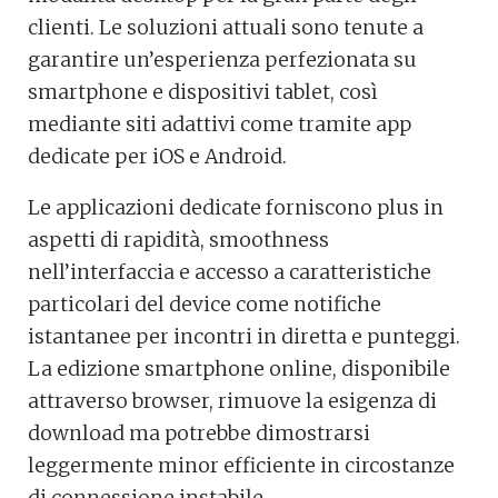
clienti. Le soluzioni attuali sono tenute a
garantire un’esperienza perfezionata su
smartphone e dispositivi tablet, così
mediante siti adattivi come tramite app
dedicate per iOS e Android.
Le applicazioni dedicate forniscono plus in
aspetti di rapidità, smoothness
nell’interfaccia e accesso a caratteristiche
particolari del device come notifiche
istantanee per incontri in diretta e punteggi.
La edizione smartphone online, disponibile
attraverso browser, rimuove la esigenza di
download ma potrebbe dimostrarsi
leggermente minor efficiente in circostanze