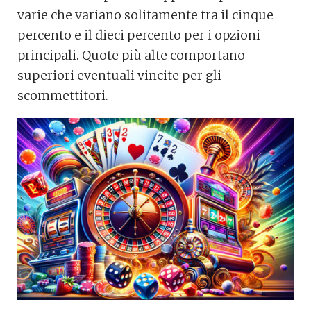
varie che variano solitamente tra il cinque
percento e il dieci percento per i opzioni
principali. Quote più alte comportano
superiori eventuali vincite per gli
scommettitori.