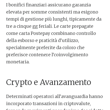
I bonifici finanziari assicurano garanzia
elevata per somme consistenti ma esigono
tempi di gestione più lunghi, tipicamente da
tre a cinque gg feriali. Le carte prepagate
come carta Postepay combinano controllo
della esborso e praticità d’utilizzo,
specialmente preferite da coloro che
preferisce contenere l’coinvolgimento
monetaria.
Crypto e Avanzamento
Determinati operatori all’avanguardia hanno
incorporato transazioni in criptovalute,