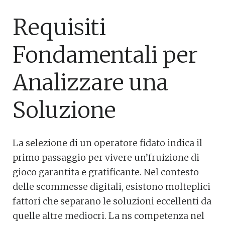
Requisiti
Fondamentali per
Analizzare una
Soluzione
La selezione di un operatore fidato indica il
primo passaggio per vivere un’fruizione di
gioco garantita e gratificante. Nel contesto
delle scommesse digitali, esistono molteplici
fattori che separano le soluzioni eccellenti da
quelle altre mediocri. La ns competenza nel