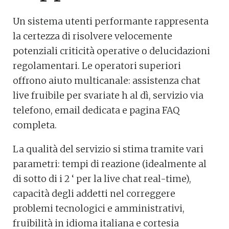
Un sistema utenti performante rappresenta
la certezza di risolvere velocemente
potenziali criticità operative o delucidazioni
regolamentari. Le operatori superiori
offrono aiuto multicanale: assistenza chat
live fruibile per svariate h al dì, servizio via
telefono, email dedicata e pagina FAQ
completa.
La qualità del servizio si stima tramite vari
parametri: tempi di reazione (idealmente al
di sotto di i 2 ‘ per la live chat real-time),
capacità degli addetti nel correggere
problemi tecnologici e amministrativi,
fruibilità in idioma italiana e cortesia