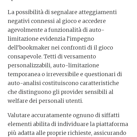
La possibilità di segnalare atteggiamenti
negativi connessi al gioco e accedere
agevolmente a funzionalità di auto-
limitazione evidenzia l’impegno
dell’bookmaker nei confronti di il gioco
consapevole. Tetti di versamento
personalizzabili, auto-limitazione
temporanea o irreversibile e questionari di
auto-analisi costituiscono caratteristiche
che distinguono gli provider sensibili al
welfare dei personali utenti.
Valutare accuratamente ognuno di siffatti
elementi abilita di individuare la piattaforma
più adatta alle proprie richieste, assicurando