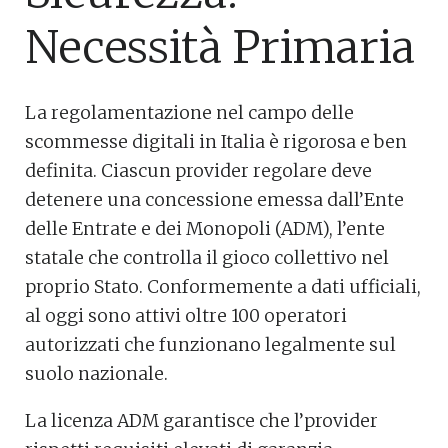
Necessità Primaria
La regolamentazione nel campo delle
scommesse digitali in Italia è rigorosa e ben
definita. Ciascun provider regolare deve
detenere una concessione emessa dall’Ente
delle Entrate e dei Monopoli (ADM), l’ente
statale che controlla il gioco collettivo nel
proprio Stato. Conformemente a dati ufficiali,
al oggi sono attivi oltre 100 operatori
autorizzati che funzionano legalmente sul
suolo nazionale.
La licenza ADM garantisce che l’provider