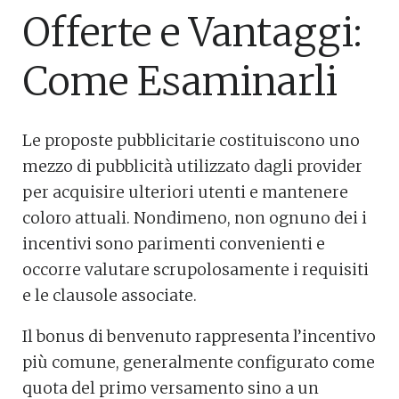
Offerte e Vantaggi:
Come Esaminarli
Le proposte pubblicitarie costituiscono uno
mezzo di pubblicità utilizzato dagli provider
per acquisire ulteriori utenti e mantenere
coloro attuali. Nondimeno, non ognuno dei i
incentivi sono parimenti convenienti e
occorre valutare scrupolosamente i requisiti
e le clausole associate.
Il bonus di benvenuto rappresenta l’incentivo
più comune, generalmente configurato come
quota del primo versamento sino a un