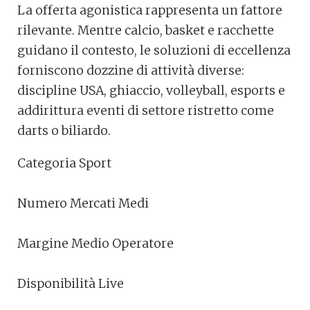
La offerta agonistica rappresenta un fattore
rilevante. Mentre calcio, basket e racchette
guidano il contesto, le soluzioni di eccellenza
forniscono dozzine di attività diverse:
discipline USA, ghiaccio, volleyball, esports e
addirittura eventi di settore ristretto come
darts o biliardo.
Categoria Sport
Numero Mercati Medi
Margine Medio Operatore
Disponibilità Live