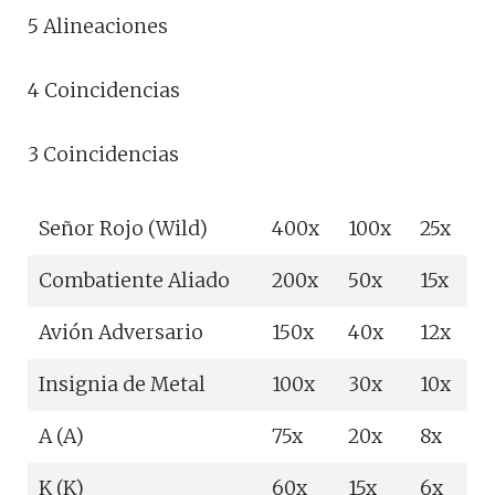
5 Alineaciones
4 Coincidencias
3 Coincidencias
Señor Rojo (Wild)
400x
100x
25x
Combatiente Aliado
200x
50x
15x
Avión Adversario
150x
40x
12x
Insignia de Metal
100x
30x
10x
A (A)
75x
20x
8x
K (K)
60x
15x
6x