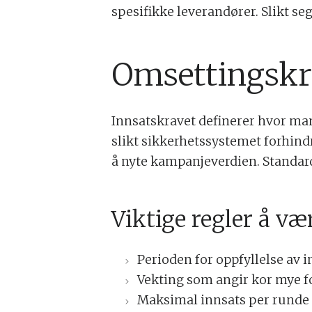
spesifikke leverandører. Slikt se
Omsettingskra
Innsatskravet definerer hvor ma
slikt sikkerhetssystemet forhind
å nyte kampanjeverdien. Standard
Viktige regler å 
Perioden for oppfyllelse av i
Vekting som angir kor mye for
Maksimal innsats per runde 