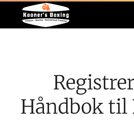
Registre
Håndbok til 