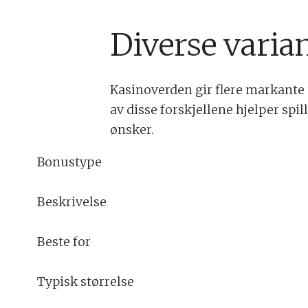
Diverse varia
Kasinoverden gir flere markante 
av disse forskjellene hjelper spi
ønsker.
Bonustype
Beskrivelse
Beste for
Typisk størrelse