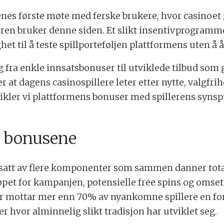
enes første møte med ferske brukere, hvor casinoet gi
leren bruker denne siden. Et slikt insentivprogramme
et til å teste spillporteføljen plattformens uten å å
fra enkle innsatsbonuser til utviklede tilbud som g
 at dagens casinospillere leter etter nytte, valgfrih
tvikler vi plattformens bonuser med spillerens synsp
 bonusene
tt av flere komponenter som sammen danner total
t for kampanjen, potensielle free spins og omse
ker mottar mer enn 70% av nyankomne spillere en f
 hvor alminnelig slikt tradisjon har utviklet seg.