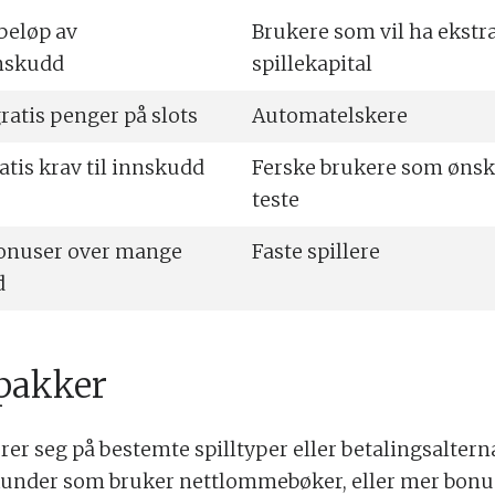
beløp av
Brukere som vil ha ekstr
nnskudd
spillekapital
ratis penger på slots
Automatelskere
atis krav til innskudd
Ferske brukere som ønsk
teste
onuser over mange
Faste spillere
d
spakker
 seg på bestemte spilltyper eller betalingsalternat
kunder som bruker nettlommebøker, eller mer bonus