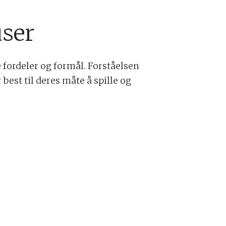
user
 fordeler og formål. Forståelsen
best til deres måte å spille og