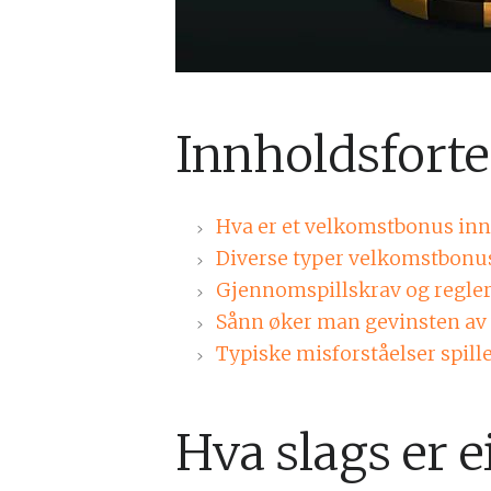
Innholdsforte
Hva er et velkomstbonus in
Diverse typer velkomstbonu
Gjennomspillskrav og regler
Sånn øker man gevinsten a
Typiske misforståelser spil
Hva slags er 