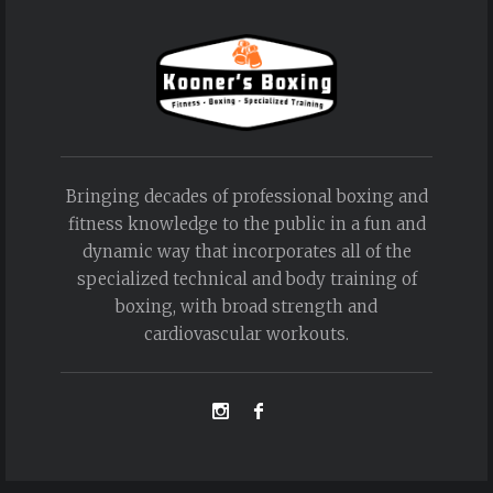
Bringing decades of professional boxing and
fitness knowledge to the public in a fun and
dynamic way that incorporates all of the
specialized technical and body training of
boxing, with broad strength and
cardiovascular workouts.