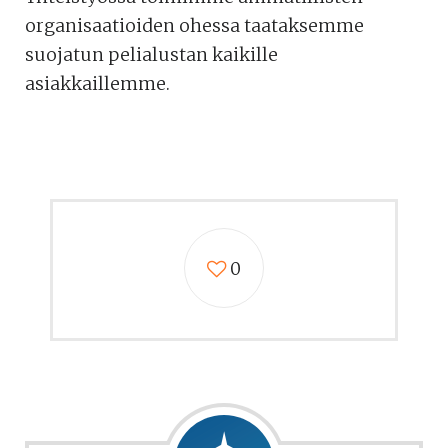
organisaatioiden ohessa taataksemme
suojatun pelialustan kaikille
asiakkaillemme.
0