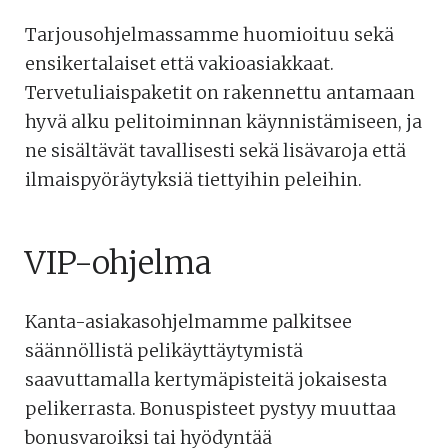
Tarjousohjelmassamme huomioituu sekä
ensikertalaiset että vakioasiakkaat.
Tervetuliaispaketit on rakennettu antamaan
hyvä alku pelitoiminnan käynnistämiseen, ja
ne sisältävät tavallisesti sekä lisävaroja että
ilmaispyöräytyksiä tiettyihin peleihin.
VIP-ohjelma
Kanta-asiakasohjelmamme palkitsee
säännöllistä pelikäyttäytymistä
saavuttamalla kertymäpisteitä jokaisesta
pelikerrasta. Bonuspisteet pystyy muuttaa
bonusvaroiksi tai hyödyntää