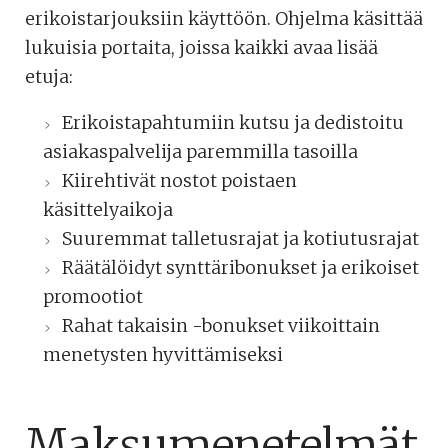
erikoistarjouksiin käyttöön. Ohjelma käsittää
lukuisia portaita, joissa kaikki avaa lisää
etuja:
Erikoistapahtumiin kutsu ja dedistoitu
asiakaspalvelija paremmilla tasoilla
Kiirehtivät nostot poistaen
käsittelyaikoja
Suuremmat talletusrajat ja kotiutusrajat
Räätälöidyt synttäribonukset ja erikoiset
promootiot
Rahat takaisin -bonukset viikoittain
menetysten hyvittämiseksi
Maksumenetelmät