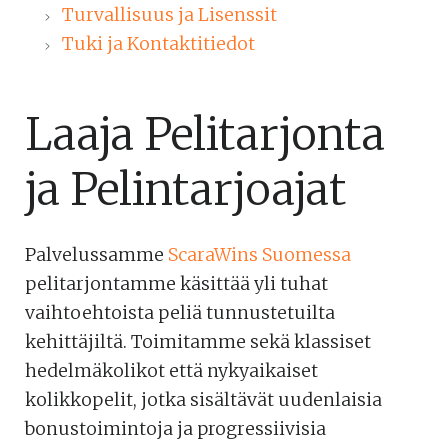
Turvallisuus ja Lisenssit
Tuki ja Kontaktitiedot
Laaja Pelitarjonta
ja Pelintarjoajat
Palvelussamme
ScaraWins Suomessa
pelitarjontamme käsittää yli tuhat
vaihtoehtoista peliä tunnustetuilta
kehittäjiltä. Toimitamme sekä klassiset
hedelmäkolikot että nykyaikaiset
kolikkopelit, jotka sisältävät uudenlaisia
bonustoimintoja ja progressiivisia