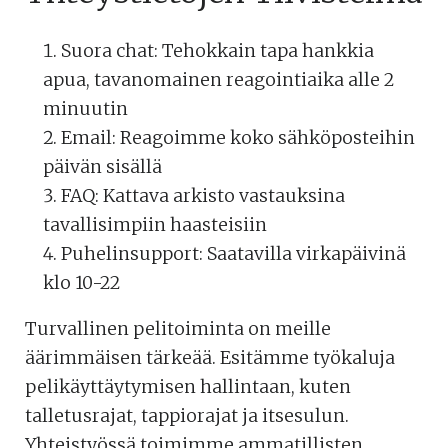
Suora chat: Tehokkain tapa hankkia
apua, tavanomainen reagointiaika alle 2
minuutin
Email: Reagoimme koko sähköposteihin
päivän sisällä
FAQ: Kattava arkisto vastauksina
tavallisimpiin haasteisiin
Puhelinsupport: Saatavilla virkapäivinä
klo 10-22
Turvallinen pelitoiminta on meille
äärimmäisen tärkeää. Esitämme työkaluja
pelikäyttäytymisen hallintaan, kuten
talletusrajat, tappiorajat ja itsesulun.
Yhteistyössä toimimme ammatillisten