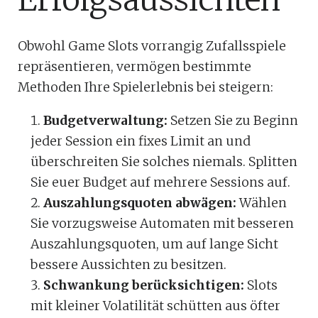
Obwohl Game Slots vorrangig Zufallsspiele
repräsentieren, vermögen bestimmte
Methoden Ihre Spielerlebnis bei steigern:
Budgetverwaltung:
Setzen Sie zu Beginn
jeder Session ein fixes Limit an und
überschreiten Sie solches niemals. Splitten
Sie euer Budget auf mehrere Sessions auf.
Auszahlungsquoten abwägen:
Wählen
Sie vorzugsweise Automaten mit besseren
Auszahlungsquoten, um auf lange Sicht
bessere Aussichten zu besitzen.
Schwankung berücksichtigen:
Slots
mit kleiner Volatilität schütten aus öfter