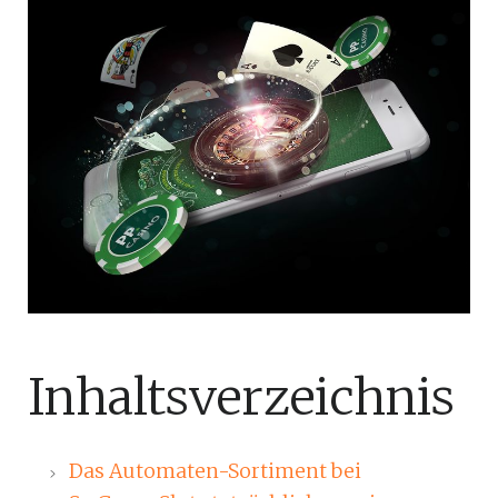
Inhaltsverzeichnis
Das Automaten-Sortiment bei