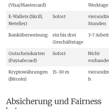
(Visa/Mastercard)
Werktage
E-Wallets (Skrill,
Sofort
vierundz
Neteller)
Stunden
Banküberweisung
ein bis drei
3-7 Arbei
Geschäftstage
Gutscheinkarten
Sofort
Nicht
(Paysafecard)
vorhande
Kryptowährungen
15-30 m
vierundz
(Bitcoin)
h
Absicherung und Fairness