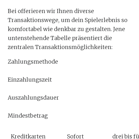
Bei offerieren wir Ihnen diverse
Transaktionswege, um dein Spielerlebnis so
komfortabel wie denkbar zu gestalten. Jene
untenstehende Tabelle präsentiert die
zentralen Transaktionsmöglichkeiten:
Zahlungsmethode
Einzahlungszeit
Auszahlungsdauer
Mindestbetrag
Kreditkarten
Sofort
drei bis f