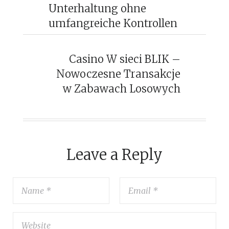
Unterhaltung ohne
umfangreiche Kontrollen
Casino W sieci BLIK –
Nowoczesne Transakcje
w Zabawach Losowych
Leave a Reply