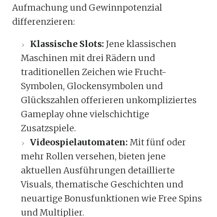
Aufmachung und Gewinnpotenzial
differenzieren:
Klassische Slots:
Jene klassischen
Maschinen mit drei Rädern und
traditionellen Zeichen wie Frucht-
Symbolen, Glockensymbolen und
Glückszahlen offerieren unkompliziertes
Gameplay ohne vielschichtige
Zusatzspiele.
Videospielautomaten:
Mit fünf oder
mehr Rollen versehen, bieten jene
aktuellen Ausführungen detaillierte
Visuals, thematische Geschichten und
neuartige Bonusfunktionen wie Free Spins
und Multiplier.