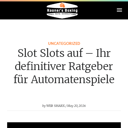
UNCATEGORIZED
Slot Slots auf – Ihr
definitiver Ratgeber
für Automatenspiele
by
WEB SHARX
May 20, 2026