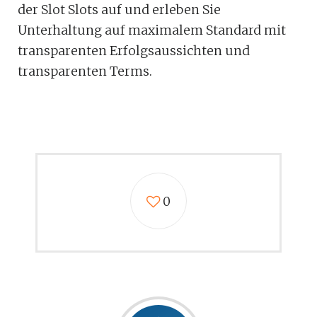
der Slot Slots auf und erleben Sie
Unterhaltung auf maximalem Standard mit
transparenten Erfolgsaussichten und
transparenten Terms.
0