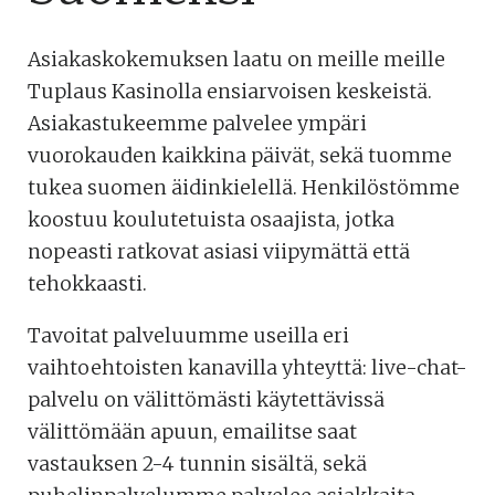
Asiakaskokemuksen laatu on meille meille
Tuplaus Kasinolla ensiarvoisen keskeistä.
Asiakastukeemme palvelee ympäri
vuorokauden kaikkina päivät, sekä tuomme
tukea suomen äidinkielellä. Henkilöstömme
koostuu koulutetuista osaajista, jotka
nopeasti ratkovat asiasi viipymättä että
tehokkaasti.
Tavoitat palveluumme useilla eri
vaihtoehtoisten kanavilla yhteyttä: live-chat-
palvelu on välittömästi käytettävissä
välittömään apuun, emailitse saat
vastauksen 2-4 tunnin sisältä, sekä