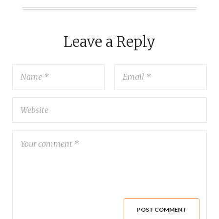
Leave a Reply