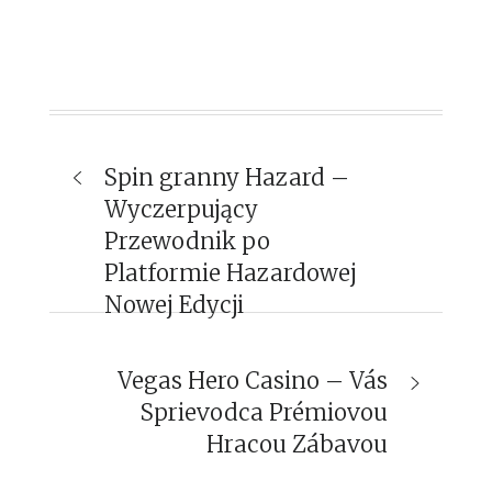
Spin granny Hazard –
Wyczerpujący
Przewodnik po
Platformie Hazardowej
Nowej Edycji
Vegas Hero Casino – Vás
Sprievodca Prémiovou
Hracou Zábavou