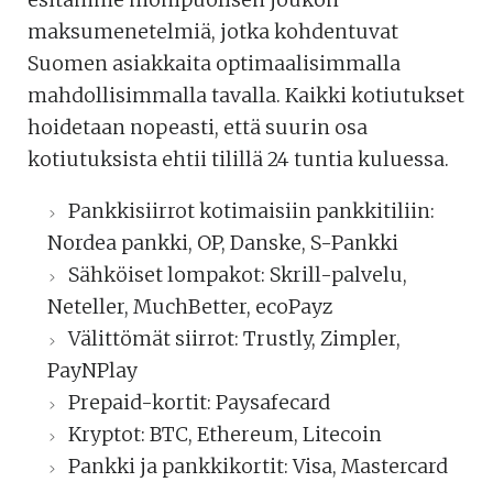
maksumenetelmiä, jotka kohdentuvat
Suomen asiakkaita optimaalisimmalla
mahdollisimmalla tavalla. Kaikki kotiutukset
hoidetaan nopeasti, että suurin osa
kotiutuksista ehtii tilillä 24 tuntia kuluessa.
Pankkisiirrot kotimaisiin pankkitiliin:
Nordea pankki, OP, Danske, S-Pankki
Sähköiset lompakot: Skrill-palvelu,
Neteller, MuchBetter, ecoPayz
Välittömät siirrot: Trustly, Zimpler,
PayNPlay
Prepaid-kortit: Paysafecard
Kryptot: BTC, Ethereum, Litecoin
Pankki ja pankkikortit: Visa, Mastercard