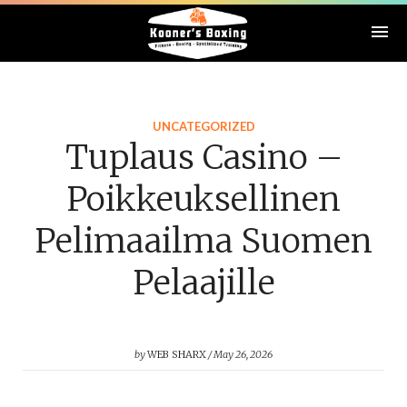
UNCATEGORIZED
Tuplaus Casino –
Poikkeuksellinen
Pelimaailma Suomen
Pelaajille
by
WEB SHARX
May 26, 2026