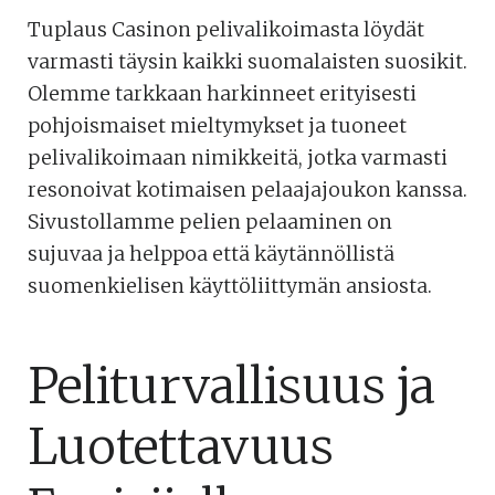
Tuplaus Casinon pelivalikoimasta löydät
varmasti täysin kaikki suomalaisten suosikit.
Olemme tarkkaan harkinneet erityisesti
pohjoismaiset mieltymykset ja tuoneet
pelivalikoimaan nimikkeitä, jotka varmasti
resonoivat kotimaisen pelaajajoukon kanssa.
Sivustollamme pelien pelaaminen on
sujuvaa ja helppoa että käytännöllistä
suomenkielisen käyttöliittymän ansiosta.
Peliturvallisuus ja
Luotettavuus