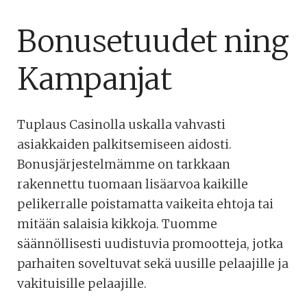
Bonusetuudet ning
Kampanjat
Tuplaus Casinolla uskalla vahvasti
asiakkaiden palkitsemiseen aidosti.
Bonusjärjestelmämme on tarkkaan
rakennettu tuomaan lisäarvoa kaikille
pelikerralle poistamatta vaikeita ehtoja tai
mitään salaisia kikkoja. Tuomme
säännöllisesti uudistuvia promootteja, jotka
parhaiten soveltuvat sekä uusille pelaajille ja
vakituisille pelaajille.